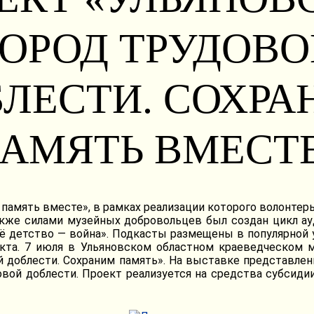
ГОРОД ТРУДОВО
ЛЕСТИ. СОХР
АМЯТЬ ВМЕСТ
 память вместе», в рамках реализации которого волонтер
акже силами музейных добровольцев был создан цикл ау
оё детство — война». Подкасты размещены в популярной
екта. 7 июля в Ульяновском областном краеведческом м
й доблести. Сохраним память». На выставке представле
вой доблести. Проект реализуется на средства субсиди