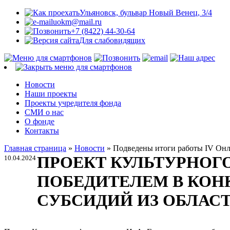
Ульяновск, бульвар Новый Венец, 3/4
uokm@mail.ru
+7 (8422) 44-30-64
Для слабовидящих
Новости
Наши проекты
Проекты учредителя фонда
СМИ о нас
О фонде
Контакты
Главная страница
»
Новости
»
Подведены итоги работы IV Онл
ПРОЕКТ КУЛЬТУРНОГО
10.04.2024
ПОБЕДИТЕЛЕМ В КОН
СУБСИДИЙ ИЗ ОБЛАС